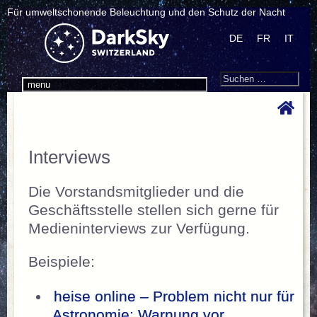
Für umweltschonende Beleuchtung und den Schutz der Nacht
DE
FR
IT
Search
Suchen
menu
nach:
Interviews
Die Vorstandsmitglieder und die
Geschäftsstelle stellen sich gerne für
Medieninterviews zur Verfügung.
Beispiele:
heise online – Problem nicht nur für
Astronomie: Warnung vor