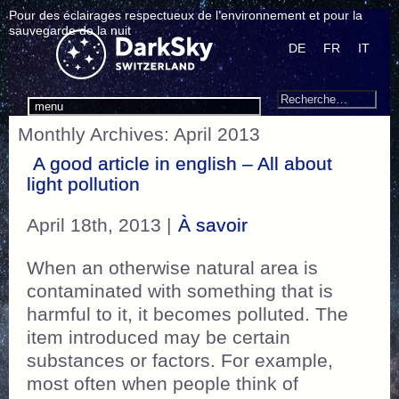
Pour des éclairages respectueux de l’environnement et pour la
sauvegarde de la nuit
DE
FR
IT
Search
Recherche
menu
pour
Monthly Archives: April 2013
:
A good article in english – All about
light pollution
April 18th, 2013 |
À savoir
When an otherwise natural area is
contaminated with something that is
harmful to it, it becomes polluted. The
item introduced may be certain
substances or factors. For example,
most often when people think of