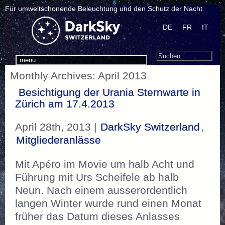
Für umweltschonende Beleuchtung und den Schutz der Nacht
DE
FR
IT
Search
Suchen
menu
nach:
Monthly Archives: April 2013
Besichtigung der Urania Sternwarte in
Zürich am 17.4.2013
April 28th, 2013 |
DarkSky Switzerland
,
Mitgliederanlässe
Mit Apéro im Movie um halb Acht und
Führung mit Urs Scheifele ab halb
Neun. Nach einem ausserordentlich
langen Winter wurde rund einen Monat
früher das Datum dieses Anlasses