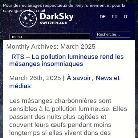
Pour des éclairages respectueux de l’environnement et pour la
sauvegarde de la nuit
DE
FR
IT
Search
Recherche
menu
pour
Monthly Archives: March 2025
:
RTS – La pollution lumineuse rend les
mésanges insomniaques
March 26th, 2025 |
À savoir
,
News et
médias
Les mésanges charbonnières sont
sensibles à la pollution lumineuse. Elles
passent des nuits plus agitées et
couvent leurs œufs pendant moins
longtemps si elles vivent dans des