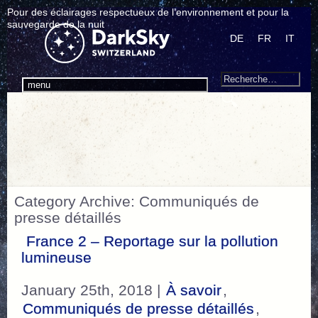
Pour des éclairages respectueux de l’environnement et pour la
sauvegarde de la nuit
DE
FR
IT
Search
Recherche
menu
pour
:
Category Archive: Communiqués de
presse détaillés
France 2 – Reportage sur la pollution
lumineuse
January 25th, 2018 |
À savoir
,
Communiqués de presse détaillés
,