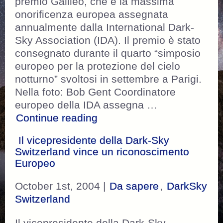
premio Galileo, che è la massima
onorificenza europea assegnata
annualmente dalla International Dark-
Sky Association (IDA). Il premio è stato
consegnato durante il quarto “simposio
europeo per la protezione del cielo
notturno” svoltosi in settembre a Parigi.
Nella foto: Bob Gent Coordinatore
europeo della IDA assegna …
“Inquinamento luminoso: I
Continue reading
Il vicepresidente della Dark-Sky
Switzerland vince un riconoscimento
Europeo
October 1st, 2004 |
Da sapere
,
DarkSky
Switzerland
Il vicepresidente della Dark-Sky