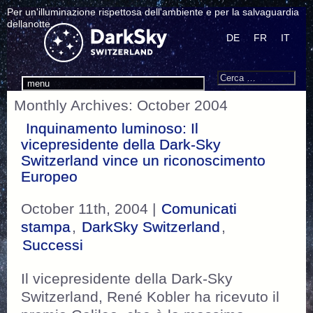
Per un'illuminazione rispettosa dell'ambiente e per la salvaguardia
dellanotte.
DE
FR
IT
Search
Cerca:
menu
Monthly Archives: October 2004
Inquinamento luminoso: Il
vicepresidente della Dark-Sky
Switzerland vince un riconoscimento
Europeo
October 11th, 2004 |
Comunicati
stampa
,
DarkSky Switzerland
,
Successi
Il vicepresidente della Dark-Sky
Switzerland, René Kobler ha ricevuto il