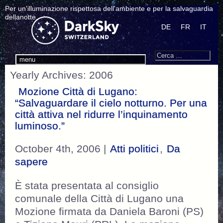
Per un'illuminazione rispettosa dell'ambiente e per la salvaguardia
dellanotte.
DE
FR
IT
Search
Cerca:
menu
Yearly Archives: 2006
Mozione Città di Lugano:
“Salvaguardare il cielo notturno. Per una
città attiva nel ridurre l’inquinamento
luminoso.”
October 4th, 2006 |
Atti politici
,
Da
sapere
È stata presentata al consiglio
comunale della Città di Lugano una
Mozione firmata da Daniela Baroni (PS)