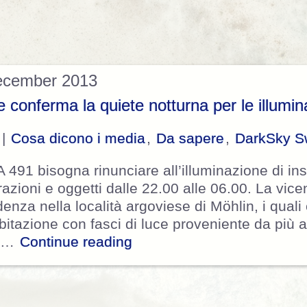
December 2013
e conferma la quiete notturna per le illumin
 |
Cosa dicono i media
,
Da sapere
,
DarkSky Sw
 491 bisogna rinunciare all’illuminazione di ins
orazioni e oggetti dalle 22.00 alle 06.00. La vice
idenza nella località argoviese di Möhlin, i qual
abitazione con fasci di luce proveniente da più a
“Il Tribunale Federale conf
a …
Continue reading