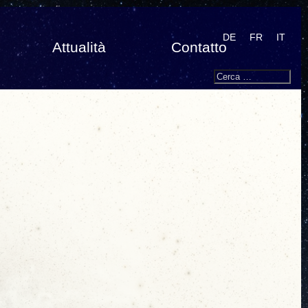
DE
FR
IT
Attualità
Contatto
Search
Cerca: