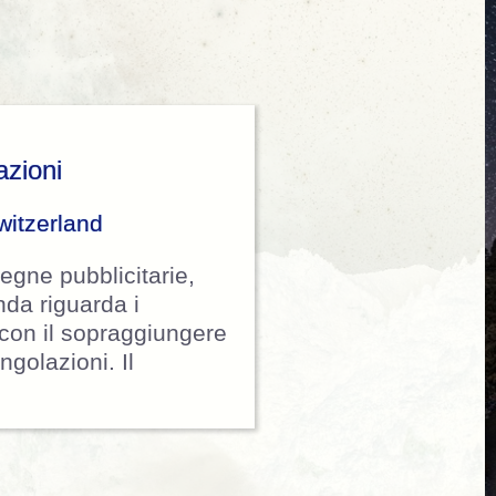
azioni
itzerland
egne pubblicitarie,
nda riguarda i
i con il sopraggiungere
ngolazioni. Il
erma la quiete notturna per le illuminazioni”