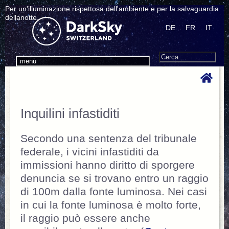
Per un'illuminazione rispettosa dell'ambiente e per la salvaguardia
dellanotte.
DE
FR
IT
Search
Cerca:
menu
Inquilini infastiditi
Secondo una sentenza del tribunale
federale, i vicini infastiditi da
immissioni hanno diritto di sporgere
denuncia se si trovano entro un raggio
di 100m dalla fonte luminosa. Nei casi
in cui la fonte luminosa è molto forte,
il raggio può essere anche