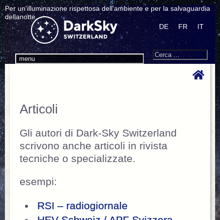
Per un'illuminazione rispettosa dell'ambiente e per la salvaguardia
dellanotte.
DE
FR
IT
Search
Cerca:
menu
Articoli
Gli autori di Dark-Sky Switzerland
scrivono anche articoli in rivista
tecniche o specializzate.
esempi:
RSI – radiogiornale
HEV Schweiz / APF Svizzera –