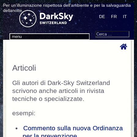
Per un'illuminazione rispettosa dell'ambiente e per la salvaguardia
dellanotte.
DE
FR
IT
Search
Cerca:
menu
Articoli
Gli autori di Dark-Sky Switzerland
scrivono anche articoli in rivista
tecniche o specializzate.
esempi:
Commento sulla nuova Ordinanza
per la prevenzione