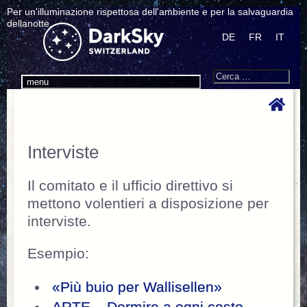
Per un'illuminazione rispettosa dell'ambiente e per la salvaguardia
dellanotte.
DE
FR
IT
Search
Cerca:
menu
Interviste
Il comitato e il ufficio direttivo si
mettono volentieri a disposizione per
interviste.
Esempio:
«Più buio per Wallisellen»
ARTE – Dormire a ogni costo –