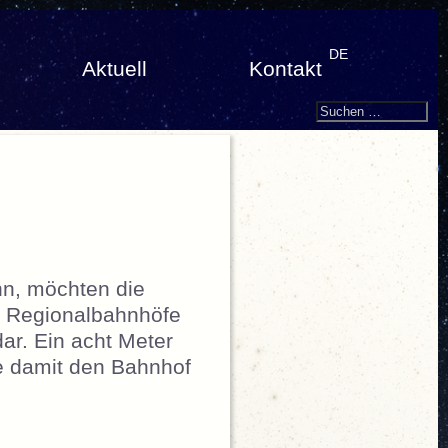
DE
Aktuell
Kontakt
Search
Suchen
nach:
nn, möchten die
0 Regionalbahnhöfe
ar. Ein acht Meter
te damit den Bahnhof
 Bahnhofspläne der SBB“