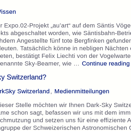
issen
 Expo.02-Projekt „au’art“ auf dem Säntis Vögel 
ts abgeschaltet worden, wie Säntisbahn-Betrie
chdem Angestellte fünf tote Bergfinken gefunde
leuten. Tatsächlich könne in nebligen Nächten
reten, bestätigt Felix Liechti von der Vogelwar
genannte Sky-Beamer, wie …
Continue reading
y Switzerland?
rkSky Switzerland
,
Medienmitteilungen
ieser Stelle möchten wir Ihnen Dark-Sky Switz
Name schon sagt, befassen wir uns mit dem im
schmutzung und setzen uns für eine effiziente
chgruppe der Schweizerischen Astronomischen G