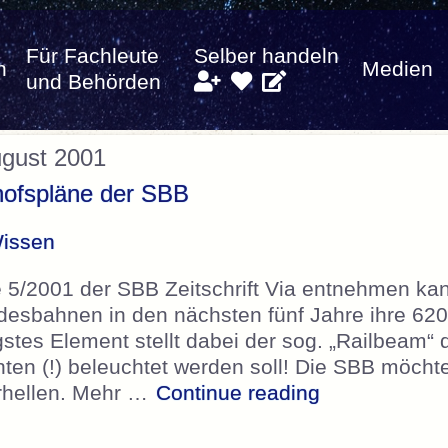
Für Fachleute
Selber handeln
n
Medien
und Behörden
ugust 2001
ofspläne der SBB
issen
5/2001 der SBB Zeitschrift Via entnehmen ka
esbahnen in den nächsten fünf Jahre ihre 62
stes Element stellt dabei der sog. „Railbeam“ d
nten (!) beleuchtet werden soll! Die SBB möch
„Denkwürdige
erhellen. Mehr …
Continue reading