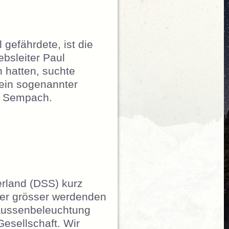
gefährdete, ist die
bsleiter Paul
n hatten, suchte
 ein sogenannter
te Sempach.
„Lob für Säntisbahn“
erland (DSS) kurz
mer grösser werdenden
 Aussenbeleuchtung
esellschaft. Wir