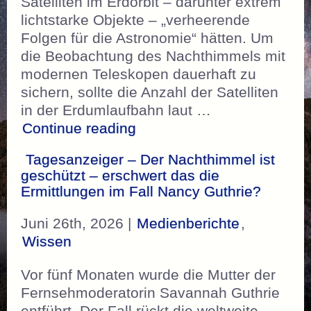
Satelliten im Erdorbit – darunter extrem
lichtstarke Objekte – „verheerende
Folgen für die Astronomie“ hätten. Um
die Beobachtung des Nachthimmels mit
modernen Teleskopen dauerhaft zu
sichern, sollte die Anzahl der Satelliten
in der Erdumlaufbahn laut …
„ESO – „Die Grenze ist übe
Continue reading
Tagesanzeiger – Der Nachthimmel ist
geschützt – erschwert das die
Ermittlungen im Fall Nancy Guthrie?
Juni 26th, 2026 |
Medienberichte
,
Wissen
Vor fünf Monaten wurde die Mutter der
Fernsehmoderatorin Savannah Guthrie
entführt. Der Fall rückt die weltweite