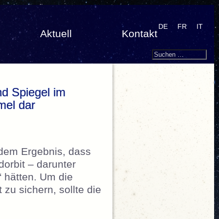
DE
FR
IT
Aktuell
Kontakt
Search
Suchen
nach:
nd Spiegel im
mel dar
dem Ergebnis, dass
dorbit – darunter
“ hätten. Um die
u sichern, sollte die
„ESO – „Die Grenze ist überschritten“: Eine Mil