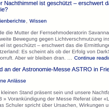
r Nachthimmel ist geschützt – erschwert d
ie?
enberichte
,
Wissen
de die Mutter der Fernsehmoderatorin Savannah
eltweite Bewegung gegen Lichtverschmutzung in
l ist geschützt – erschwert das die Ermittlung
zerland: Es scheint als ob der Erfolg von Dark
orruft. Aber wir bleiben dran. …
Continue read
d an der Astronomie-Messe ASTRO in Frie
rne Anlässe
kleinen Stand präsent sein und unsere Nachtfa
203 » Vorankündigung der Messe Referat über 
as Schuler spricht über Ursachen, Wirkungen