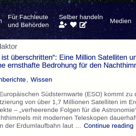
Für Fachleute
Selber handeln
n
Medien
und Behörden
daktor
st überschritten“: Eine Million Satelliten u
ine ernsthafte Bedrohung für den Nachthim
nberichte
,
Wissen
 Europäischen Südsternwarte (ESO) kommt zu 
tzierung von über 1,7 Millionen Satelliten im Er
jekte – „verheerende Folgen für die Astronomie
thimmels mit modernen Teleskopen dauerhaft z
 in der Erdumlaufbahn laut …
Continue reading