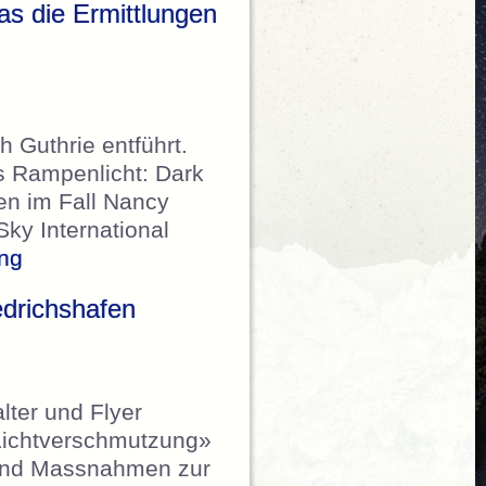
as die Ermittlungen
 Guthrie entführt.
s Rampenlicht: Dark
en im Fall Nancy
Sky International
„Tagesanzeiger – Der Nachthimmel ist geschü
ing
drichshafen
lter und Flyer
«Lichtverschmutzung»
 und Massnahmen zur