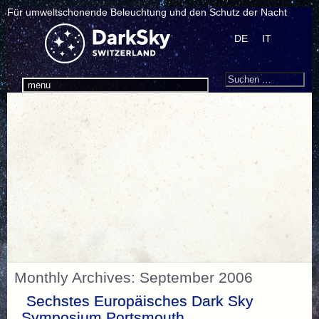
Für umweltschonende Beleuchtung und den Schutz der Nacht
DE
IT
Search
Suchen
menu
nach:
Monthly Archives: September 2006
Sechstes Europäisches Dark Sky
Symposium Portsmouth