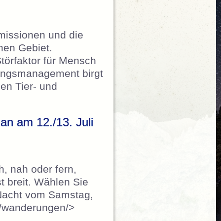
missionen und die
hen Gebiet.
törfaktor für Mensch
tungsmanagement birgt
en Tier- und
eiterbildung über Lichtverschmutzung für Be
n am 12./13. Juli
, nah oder fern,
t breit. Wählen Sie
 Nacht vom Samstag,
h/de/wanderungen/>