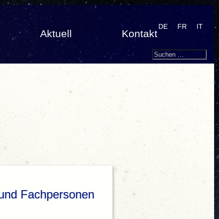
DE
FR
IT
Aktuell
Kontakt
Search
Suchen
nach:
n und Fachpersonen