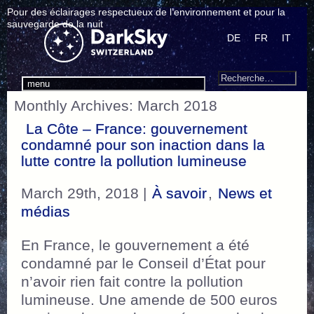
Pour des éclairages respectueux de l’environnement et pour la
sauvegarde de la nuit
DE
FR
IT
Search
Recherche
menu
pour
Monthly Archives: March 2018
:
La Côte – France: gouvernement
condamné pour son inaction dans la
lutte contre la pollution lumineuse
March 29th, 2018 |
À savoir
,
News et
médias
En France, le gouvernement a été
condamné par le Conseil d’État pour
n’avoir rien fait contre la pollution
lumineuse. Une amende de 500 euros