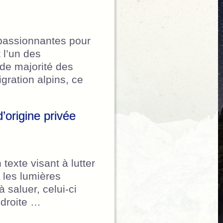
 passionnantes pour
 l’un des
de majorité des
gration alpins, ce
’origine privée
exte visant à lutter
e les lumières
à saluer, celui-ci
droite …
 lumineuse d’origine privée”