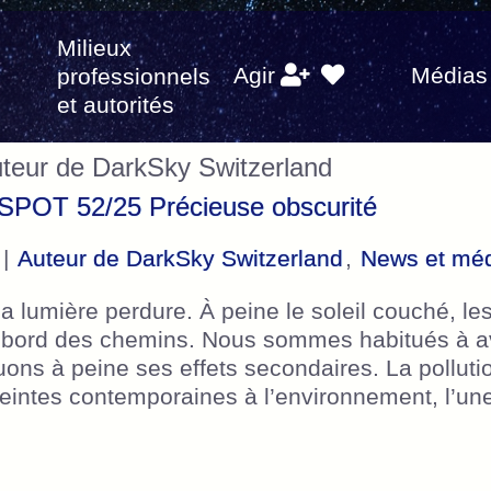
Milieux
s
Agir
Médias
professionnels
et autorités
uteur de DarkSky Switzerland
SPOT 52/25 Précieuse obscurité
 |
Auteur de DarkSky Switzerland
,
News et mé
la lumière perdure. À peine le soleil couché, l
u bord des chemins. Nous sommes habitués à avo
ons à peine ses effets secondaires. La polluti
tteintes contemporaines à l’environnement, l’u
at savoir – HOTSPOT 52/25 Précieuse obscurit