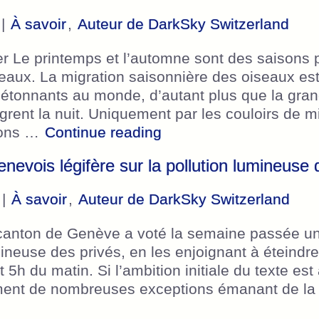
 |
À savoir
,
Auteur de DarkSky Switzerland
er Le printemps et l’automne sont des saisons
seaux. La migration saisonnière des oiseaux est
étonnants au monde, d’autant plus que la gran
rent la nuit. Uniquement par les couloirs de mi
“Oiseaux migrateurs”
lions …
Continue reading
evois légifère sur la pollution lumineuse d
 |
À savoir
,
Auteur de DarkSky Switzerland
anton de Genève a voté la semaine passée un t
mineuse des privés, en les enjoignant à éteindr
 5h du matin. Si l’ambition initiale du texte est 
ent de nombreuses exceptions émanant de la 
Grand Conseil genevois légifère sur la pollution