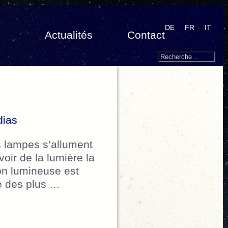
DE
FR
IT
Actualités
Contact
Search
Recherche
pour
:
dias
es lampes s’allument
ir de la lumière la
on lumineuse est
ne des plus …
é”