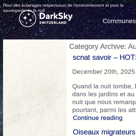
Pour des éclairages respectueux de l’environnement et pour la
sauvegarde de la nuit
Commune
Category Archive: A
scnat savoir – HOT
December 20th, 2025
Quand la nuit tombe, 
dans les jardins et a
nuit que nous remarqu
pourtant, parmi les a
“scn
Continue reading
Oiseaux migrateurs