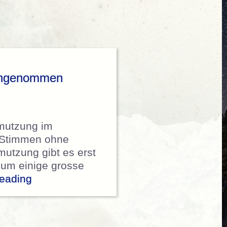
 angenommen
hmutzung im
0 Stimmen ohne
tzung gibt es erst
d um einige grosse
„Gesetz gegen Lichtverschmutzung in 
reading