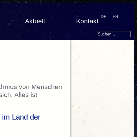
DE
FR
Aktuell
Kontakt
Search
Suchen
nach:
hythmus von Menschen
ch. Alles ist
 im Land der