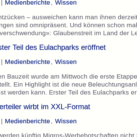
 |
Medienberichte
,
Wissen
ntzücken – ausweichen kann man ihnen derzeit
gen sind omnipräsent. Und können schon mal 
mverschwendung»: Glaubenstreit im Land der 
ter Teil des Eulachparks eröffnet
 |
Medienberichte
,
Wissen
en Bauzeit wurde am Mittwoch die erste Etappe
ellt. Ein Highlight ist die neue Beleuchtungsan
st werden kann. Erster Teil des Eulachparks e
erteiler wirbt im XXL-Format
 |
Medienberichte
,
Wissen
erden künftig Migros-Werbebotschaften nicht 