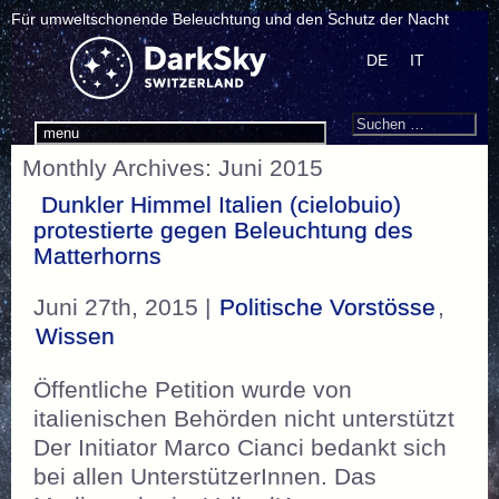
Für umweltschonende Beleuchtung und den Schutz der Nacht
DE
IT
Search
Suchen
menu
nach:
Monthly Archives: Juni 2015
Dunkler Himmel Italien (cielobuio)
protestierte gegen Beleuchtung des
Matterhorns
Juni 27th, 2015 |
Politische Vorstösse
,
Wissen
Öffentliche Petition wurde von
italienischen Behörden nicht unterstützt
Der Initiator Marco Cianci bedankt sich
bei allen UnterstützerInnen. Das