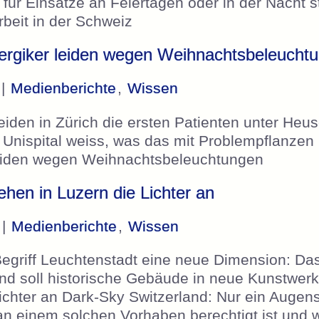
für Einsätze an Feiertagen oder in der Nacht st
beit in der Schweiz
lergiker leiden wegen Weihnachtsbeleucht
 |
Medienberichte
,
Wissen
eiden in Zürich die ersten Patienten unter Heu
m Unispital weiss, was das mit Problempflanze
r leiden wegen Weihnachtsbeleuchtungen
hen in Luzern die Lichter an
 |
Medienberichte
,
Wissen
Begriff Leuchtenstadt eine neue Dimension: Das 
d soll historische Gebäude in neue Kunstwerk
ichter an Dark-Sky Switzerland: Nur ein Augen
 an einem solchen Vorhaben berechtigt ist und 