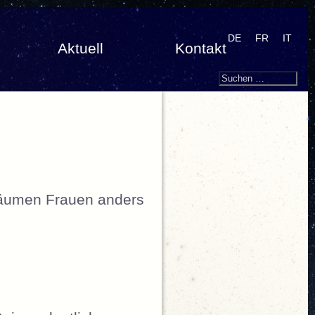
DE
FR
IT
Aktuell
Kontakt
Search
Suchen
nach:
räumen Frauen anders