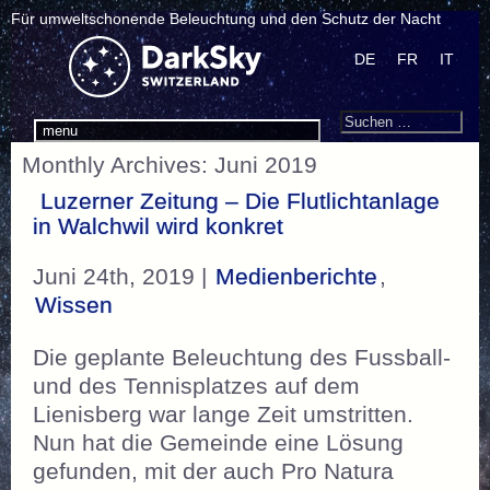
Für umweltschonende Beleuchtung und den Schutz der Nacht
DE
FR
IT
Search
Suchen
menu
nach:
Monthly Archives: Juni 2019
Luzerner Zeitung – Die Flutlichtanlage
in Walchwil wird konkret
Juni 24th, 2019 |
Medienberichte
,
Wissen
Die geplante Beleuchtung des Fussball-
und des Tennisplatzes auf dem
Lienisberg war lange Zeit umstritten.
Nun hat die Gemeinde eine Lösung
gefunden, mit der auch Pro Natura