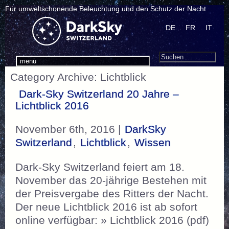
Für umweltschonende Beleuchtung und den Schutz der Nacht
DE
FR
IT
Search
Suchen
menu
nach:
Category Archive: Lichtblick
Dark-Sky Switzerland 20 Jahre –
Lichtblick 2016
November 6th, 2016 |
DarkSky
Switzerland
,
Lichtblick
,
Wissen
Dark-Sky Switzerland feiert am 18.
November das 20-jährige Bestehen mit
der Preisvergabe des Ritters der Nacht.
Der neue Lichtblick 2016 ist ab sofort
online verfügbar: » Lichtblick 2016 (pdf)