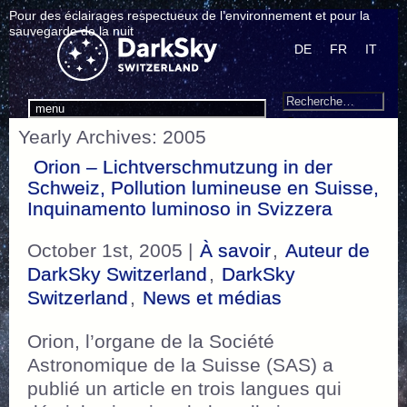
Pour des éclairages respectueux de l’environnement et pour la
sauvegarde de la nuit
DE
FR
IT
Search
Recherche
menu
pour
Yearly Archives: 2005
:
Orion – Lichtverschmutzung in der
Schweiz, Pollution lumineuse en Suisse,
Inquinamento luminoso in Svizzera
October 1st, 2005 |
À savoir
,
Auteur de
DarkSky Switzerland
,
DarkSky
Switzerland
,
News et médias
Orion, l’organe de la Société
Astronomique de la Suisse (SAS) a
publié un article en trois langues qui