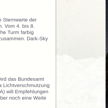
e Sternwarte der
n. Vom 4. bis 8.
he Turm farbig
te zusammen. Dark-Sky
htturm““
wird das Bundesamt
a Lichtverschmutzung
IA) will Empfehlungen
aber noch eine Weile