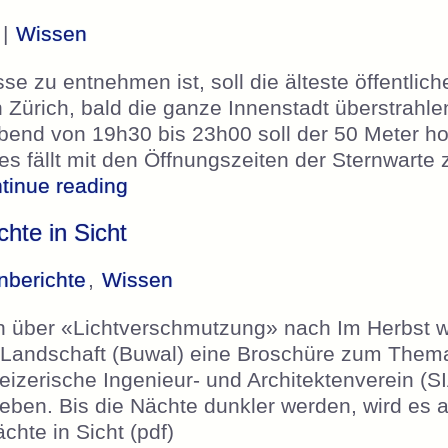
 |
Wissen
se zu entnehmen ist, soll die älteste öffentlich
n Zürich, bald die ganze Innenstadt überstrahle
bend von 19h30 bis 23h00 soll der 50 Meter ho
es fällt mit den Öffnungszeiten der Sternwar
„Sternwarte Urania wird ein „Leuc
tinue reading
hte in Sicht
nberichte
,
Wissen
n über «Lichtverschmutzung» nach Im Herbst 
 Landschaft (Buwal) eine Broschüre zum Them
eizerische Ingenieur- und Architektenverein (S
ben. Bis die Nächte dunkler werden, wird es 
chte in Sicht (pdf)