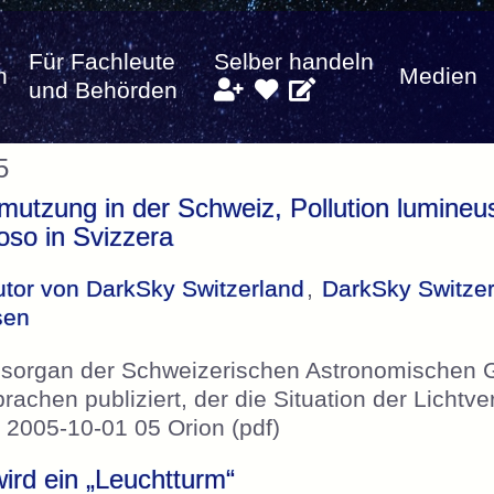
Für Fachleute
Selber handeln
n
Medien
und Behörden
5
mutzung in der Schweiz, Pollution lumineu
oso in Svizzera
utor von DarkSky Switzerland
,
DarkSky Switze
sen
onsorgan der Schweizerischen Astronomischen G
Sprachen publiziert, der die Situation der Licht
» 2005-10-01 05 Orion (pdf)
ird ein „Leuchtturm“