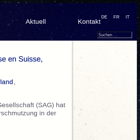
DE
FR
IT
Aktuell
Kontakt
Search
Suchen
nach:
se en Suisse,
rland
,
esellschaft (SAG) hat
verschmutzung in der