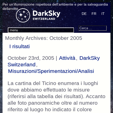
Per un'illuminazione rispettosa dell'ambiente e per la salvaguardia
dellanotte.
DE
FR
IT
Search
Cerca:
menu
Monthly Archives: October 2005
I risultati
October 23rd, 2005 |
Attività
,
DarkSky
Switzerland
,
Misurazioni/Sperimentazioni/Analisi
La cartina del Ticino enumera i luoghi
dove abbiamo effettuato le misure
(riferirsi alla tabella dei risultati). Accanto
alle foto panoramiche oltre al numero
riferito al luogo ho indicato il colore