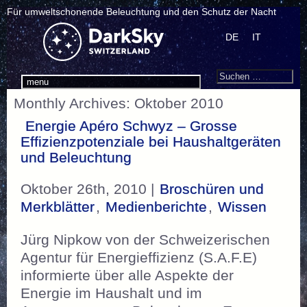
Für umweltschonende Beleuchtung und den Schutz der Nacht
DE
IT
Search
Suchen
menu
nach:
Monthly Archives: Oktober 2010
Energie Apéro Schwyz – Grosse
Effizienzpotenziale bei Haushaltgeräten
und Beleuchtung
Oktober 26th, 2010 |
Broschüren und
Merkblätter
,
Medienberichte
,
Wissen
Jürg Nipkow von der Schweizerischen
Agentur für Energieffizienz (S.A.F.E)
informierte über alle Aspekte der
Energie im Haushalt und im