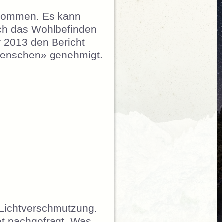
genommen. Es kann
uch das Wohlbefinden
 2013 den Bericht
 Menschen» genehmigt.
t schlägt Massnahmen gegen Lichtemissionen
 Lichtverschmutzung.
t nachgefragt. Was