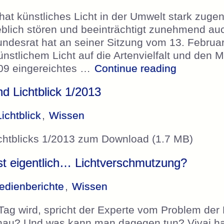
 hat künstliches Licht in der Umwelt stark zu
heblich stören und beeinträchtigt zunehmend a
ndesrat hat an seiner Sitzung vom 13. Februar
nstlichem Licht auf die Artenvielfalt und den
„Bundesra
2009 eingereichtes …
Continue reading
d Lichtblick 1/2013
Lichtblick
,
Wissen
ichtblicks 1/2013 zum Download (1.7 MB)
ist eigentlich… Lichtverschmutzung?
edienberichte
,
Wissen
ag wird, spricht der Experte vom Problem der
nau? Und was kann man dagegen tun? Vivai ha