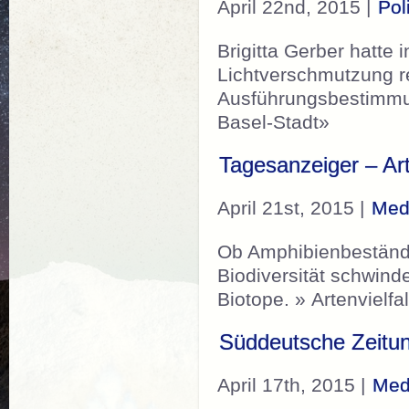
April 22nd, 2015 |
Pol
Brigitta Gerber hatte
Lichtverschmutzung re
Ausführungsbestimmu
Basel-Stadt»
Tagesanzeiger – Ar
April 21st, 2015 |
Med
Ob Amphibienbestände
Biodiversität schwind
Biotope. » Artenviel
Süddeutsche Zeitun
April 17th, 2015 |
Med