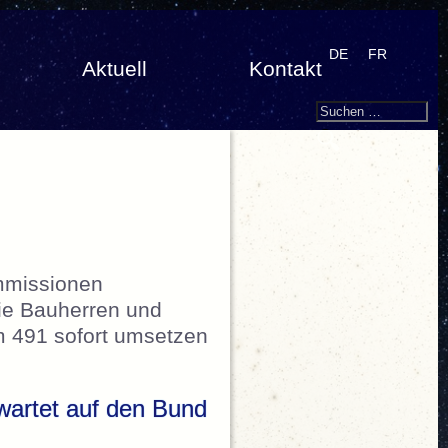
DE
FR
Aktuell
Kontakt
Search
Suchen
nach:
Immissionen
ie Bauherren und
 491 sofort umsetzen
wartet auf den Bund