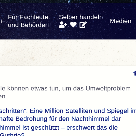
Für Fachleute
Selber handeln
n
Medien
und Behörden
alle können etwas tun, um das Umweltproblem
en.
chritten“: Eine Million Satelliten und Spiegel i
thafte Bedrohung für den Nachthimmel dar
immel ist geschützt – erschwert das die
 Guthrie?