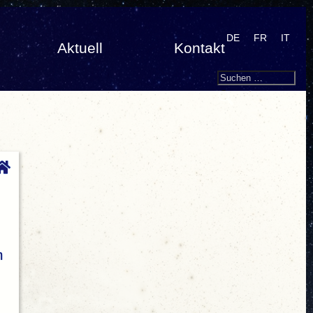
DE
FR
IT
Aktuell
Kontakt
Search
Suchen
nach:
m