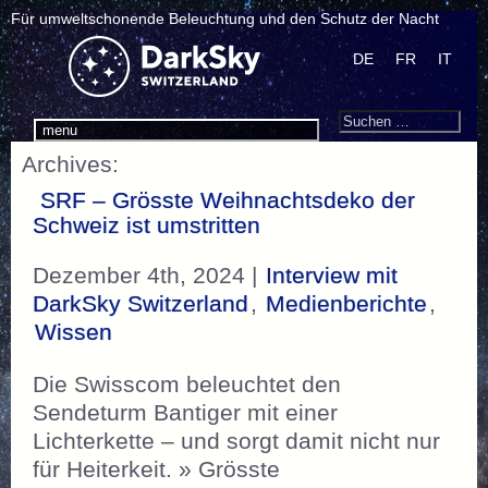
Für umweltschonende Beleuchtung und den Schutz der Nacht
DE
FR
IT
Search
Suchen
menu
nach:
Archives:
SRF – Grösste Weihnachtsdeko der
Schweiz ist umstritten
Dezember 4th, 2024 |
Interview mit
DarkSky Switzerland
,
Medienberichte
,
Wissen
Die Swisscom beleuchtet den
Sendeturm Bantiger mit einer
Lichterkette – und sorgt damit nicht nur
für Heiterkeit. » Grösste