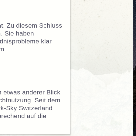
tät. Zu diesem Schluss
m. Sie haben
dnisprobleme klar
mern.
n etwas anderer Blick
ichtnutzung. Seit dem
rk-Sky Switzerland
sprechend auf die
sel 2013“