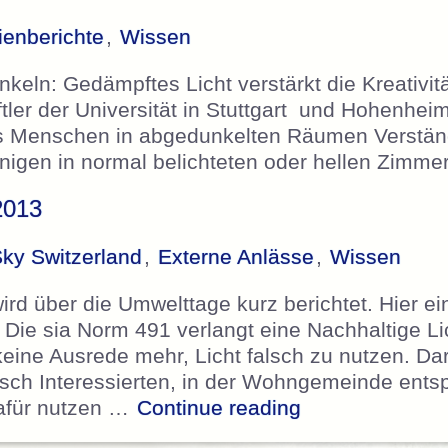
enberichte
,
Wissen
nkeln: Gedämpftes Licht verstärkt die Kreativi
er der Universität in Stuttgart und Hohenhei
s Menschen in abgedunkelten Räumen Verstän
jenigen in normal belichteten oder hellen Zim
2013
ky Switzerland
,
Externe Anlässe
,
Wissen
ird über die Umwelttage kurz berichtet. Hier ei
. Die sia Norm 491 verlangt eine Nachhaltige L
keine Ausrede mehr, Licht falsch zu nutzen. Da
litisch Interessierten, in der Wohngemeinde ent
„Umwelttage Ba
afür nutzen …
Continue reading