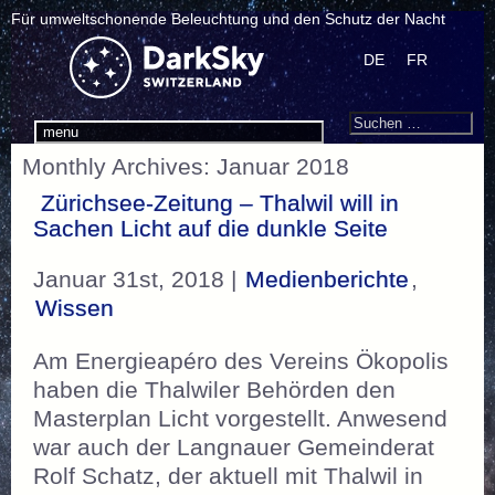
Für umweltschonende Beleuchtung und den Schutz der Nacht
DE
FR
Search
Suchen
menu
nach:
Monthly Archives: Januar 2018
Zürichsee-Zeitung – Thalwil will in
Sachen Licht auf die dunkle Seite
Januar 31st, 2018 |
Medienberichte
,
Wissen
Am Energieapéro des Vereins Ökopolis
haben die Thalwiler Behörden den
Masterplan Licht vorgestellt. Anwesend
war auch der Langnauer Gemeinderat
Rolf Schatz, der aktuell mit Thalwil in