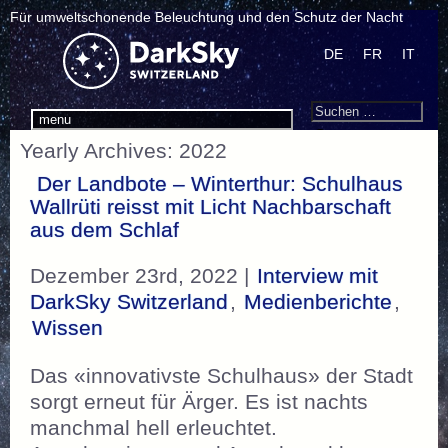
Für umweltschonende Beleuchtung und den Schutz der Nacht
DE
FR
IT
Search
Suchen
menu
nach:
Yearly Archives: 2022
Der Landbote – Winterthur: Schulhaus
Wallrüti reisst mit Licht Nachbarschaft
aus dem Schlaf
Dezember 23rd, 2022 |
Interview mit
DarkSky Switzerland
,
Medienberichte
,
Wissen
Das «innovativste Schulhaus» der Stadt
sorgt erneut für Ärger. Es ist nachts
manchmal hell erleuchtet.