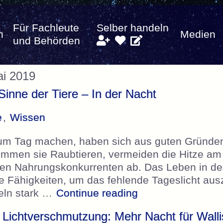
Für Fachleute
Selber handeln
n
Medien
und Behörden
ai 2019
nne der Tiere – In der Nacht
e
,
Wissen
 zum Tag machen, haben sich aus guten Gründen
ommen sie Raubtieren, vermeiden die Hitze a
iven Nahrungskonkurrenten ab. Das Leben in der
le Fähigkeiten, um das fehlende Tageslicht aus
„SRF DOK – Super 
eln stark …
Continue reading
ve Lichtverschmutzung: Mehr Nacht für Walli