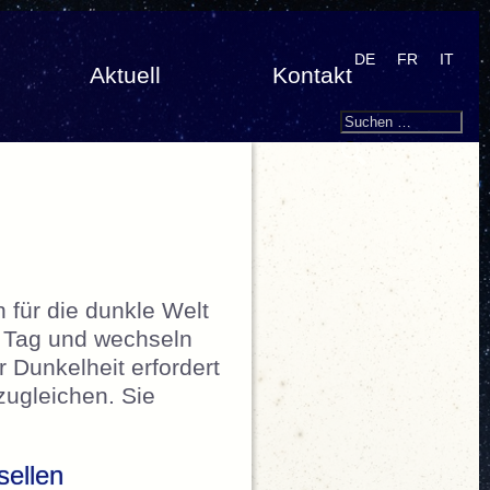
DE
FR
IT
Aktuell
Kontakt
Search
Suchen
nach:
 für die dunkle Welt
m Tag und wechseln
 Dunkelheit erfordert
zugleichen. Sie
Sinne der Tiere – In der Nacht“
sellen