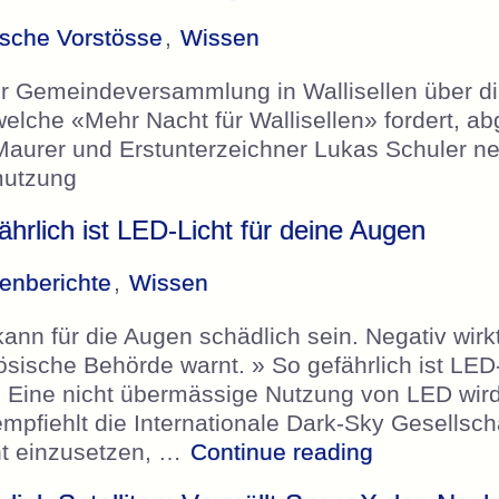
tische Vorstösse
,
Wissen
er Gemeindeversammlung in Wallisellen über di
 welche «Mehr Nacht für Wallisellen» fordert, 
Maurer und Erstunterzeichner Lukas Schuler n
chmutzung
hrlich ist LED-Licht für deine Augen
enberichte
,
Wissen
ann für die Augen schädlich sein. Negativ wirk
zösische Behörde warnt. » So gefährlich ist LED
: Eine nicht übermässige Nutzung von LED wir
mpfiehlt die Internationale Dark-Sky Gesellsch
„20Minuten 
ht einzusetzen, …
Continue reading