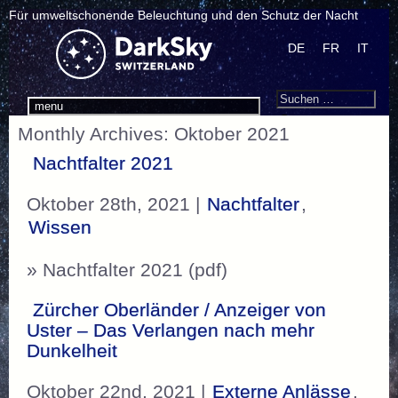
Für umweltschonende Beleuchtung und den Schutz der Nacht
DE
FR
IT
Search
Suchen
menu
nach:
Monthly Archives: Oktober 2021
Nachtfalter 2021
Oktober 28th, 2021 |
Nachtfalter
,
Wissen
» Nachtfalter 2021 (pdf)
Zürcher Oberländer / Anzeiger von
Uster – Das Verlangen nach mehr
Dunkelheit
Oktober 22nd, 2021 |
Externe Anlässe
,