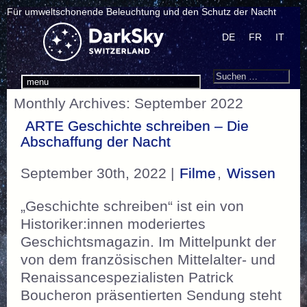
Für umweltschonende Beleuchtung und den Schutz der Nacht
DE
FR
IT
Search
Suchen
menu
nach:
Monthly Archives: September 2022
ARTE Geschichte schreiben – Die
Abschaffung der Nacht
September 30th, 2022 |
Filme
,
Wissen
„Geschichte schreiben“ ist ein von
Historiker:innen moderiertes
Geschichtsmagazin. Im Mittelpunkt der
von dem französischen Mittelalter- und
Renaissancespezialisten Patrick
Boucheron präsentierten Sendung steht