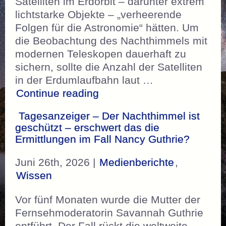
Satelliten im Erdorbit – darunter extrem
lichtstarke Objekte – „verheerende
Folgen für die Astronomie“ hätten. Um
die Beobachtung des Nachthimmels mit
modernen Teleskopen dauerhaft zu
sichern, sollte die Anzahl der Satelliten
in der Erdumlaufbahn laut …
„ESO – „Die Grenze ist übe
Continue reading
Tagesanzeiger – Der Nachthimmel ist
geschützt – erschwert das die
Ermittlungen im Fall Nancy Guthrie?
Juni 26th, 2026 |
Medienberichte
,
Wissen
Vor fünf Monaten wurde die Mutter der
Fernsehmoderatorin Savannah Guthrie
entführt. Der Fall rückt die weltweite