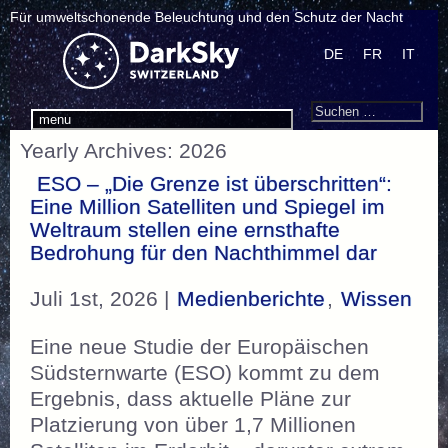
Für umweltschonende Beleuchtung und den Schutz der Nacht
DE
FR
IT
Search
Suchen
menu
nach:
Yearly Archives: 2026
ESO – „Die Grenze ist überschritten“:
Eine Million Satelliten und Spiegel im
Weltraum stellen eine ernsthafte
Bedrohung für den Nachthimmel dar
Juli 1st, 2026 |
Medienberichte
,
Wissen
Eine neue Studie der Europäischen
Südsternwarte (ESO) kommt zu dem
Ergebnis, dass aktuelle Pläne zur
Platzierung von über 1,7 Millionen