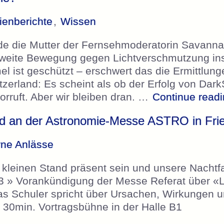
enberichte
,
Wissen
de die Mutter der Fernsehmoderatorin Savannah
eltweite Bewegung gegen Lichtverschmutzung in
l ist geschützt – erschwert das die Ermittlung
zerland: Es scheint als ob der Erfolg von Dark
orruft. Aber wir bleiben dran. …
Continue read
d an der Astronomie-Messe ASTRO in Frie
rne Anlässe
kleinen Stand präsent sein und unsere Nachtfa
203 » Vorankündigung der Messe Referat über 
as Schuler spricht über Ursachen, Wirkungen
30min. Vortragsbühne in der Halle B1