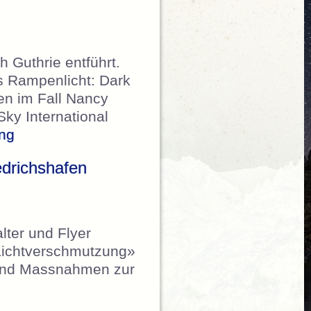
 Guthrie entführt.
s Rampenlicht: Dark
en im Fall Nancy
Sky International
„Tagesanzeiger – Der Nachthimmel ist geschü
ing
drichshafen
lter und Flyer
«Lichtverschmutzung»
 und Massnahmen zur