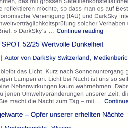
nehmen, das mit grossen Satellitenkonstellation
e reflektieren möchte, so dass man es auf Bes
tronomische Vereinigung (IAU) und DarkSky Int
mweltverträglichkeitsprüfung solcher Verhaben
„DarkSky 
Brief. » DarkSky’s …
Continue reading
TSPOT 52/25 Wertvolle Dunkelheit
 |
Autor von DarkSky Switzerland
,
Medienberic
bleibt das Licht. Kurz nach Sonnenuntergang g
gen Lampen an. Licht bei Nacht ist uns so sel
seine Nebenwirkungen kaum wahrnehmen. Dabe
u jenen Umweltveränderungen unserer Zeit, d
 Sie macht die Nacht zum Tag – mit …
Continue
elwarte – Opfer unserer erhellten Nächte