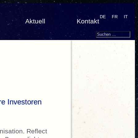
DE
FR
IT
Aktuell
Kontakt
Search
Suchen
nach:
hre Investoren
isation. Reflect