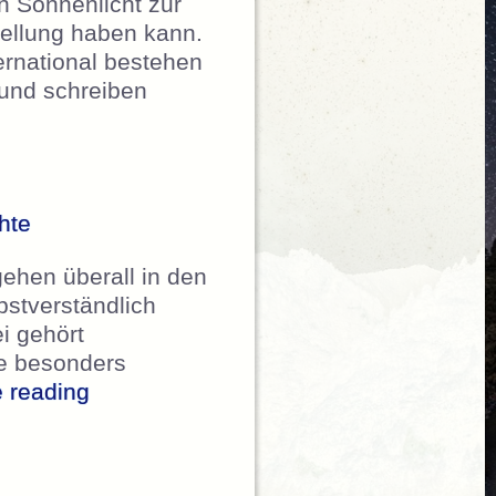
en Sonnenlicht zur
tellung haben kann.
ernational bestehen
 und schreiben
International – Offener Brief an Reflect Orbital
hte
ehen überall in den
bstverständlich
i gehört
ie besonders
„scnat wissen – HOTSPOT 52/25 Wertv
 reading