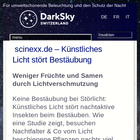
Für umweltschonende Beleuchtung und den Schutz der Nacht
DE
FR
IT
Search
Suchen
menu
nach:
scinexx.de – Künstliches
Licht stört Bestäubung
Weniger Früchte und Samen
durch Lichtverschmutzung
Keine Bestäubung bei Störlicht:
Künstliches Licht stört nachtaktive
Insekten beim Bestäuben. Wie
eine Studie zeigt, besuchen
Nachtfalter & Co vom Licht
beschienene Pflanzen nachts viel